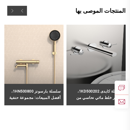
المنتجات الموصى بها
سلسلة كايدى 1KD500202،
سلسلة بارسونز 1HN500800،
صنبور خلط مائي نحاسي من
أفضل المبيعات: مجموعة حنفية
الدرجة الاحترافية لتركيب حوض
كاملة لحوض الاستحمام من
الحمام بثلاث فتحات، بلون ذهبي
النحاس، مثبتة على الحائط مع
وردي
خرطوم دش يدوي، بلون رمادي
فاتح