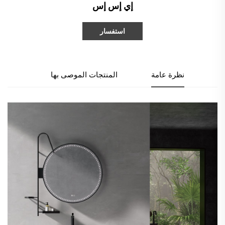
إي إس إس
استفسار
نظرة عامة
المنتجات الموصى بها