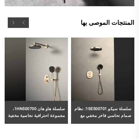
المنتجات الموصى بها
سلسلة سيكو 1SE500701: نظام
سلسلة هاو هان 1HN500700،
صمام نحاسي فاخر مخفي مع
مجموعة احترافية نحاسية مخفية
رأس دُش مطري وفوهة نافورة
لتركيب أنظمة دش المطر
مائية لحمامات المنازل، باللون
والشلال، باللون الرمادي الفاتح
الأسود