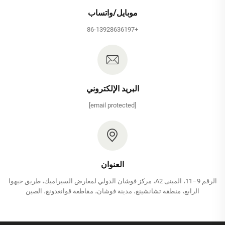
موبايل/واتساب
+86-13928636197
البريد الإلكتروني
[email protected]
العنوان
الرقم 9–11، المبنى A2، مركز فوشان الدولي لمعارض السيراميك، طريق جيهوا
الرابع، منطقة تشانشينغ، مدينة فوشان، مقاطعة قوانغدونغ، الصين