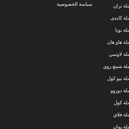
سياسة الخصوصية
ة تران
ة كايدى
ة نويا
ة هاو هان
ة لاوسي
ة شينغ روي
ة نيو كول
ة دوروو
ة كول
ة فلاي
ة يوان