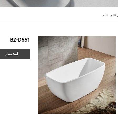
ائم بذاته
BZ-D651
استفسار