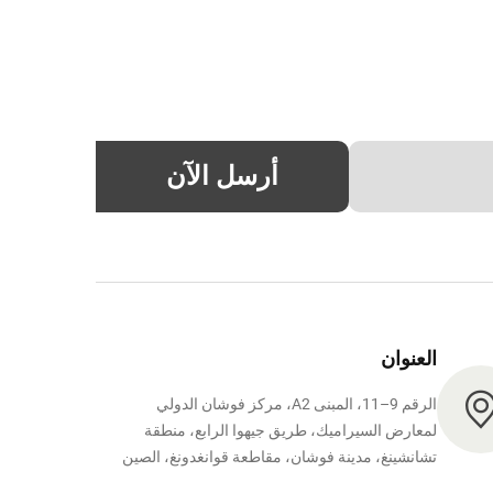
أرسل الآن
العنوان
الرقم 9–11، المبنى A2، مركز فوشان الدولي
لمعارض السيراميك، طريق جيهوا الرابع، منطقة
تشانشينغ، مدينة فوشان، مقاطعة قوانغدونغ، الصين