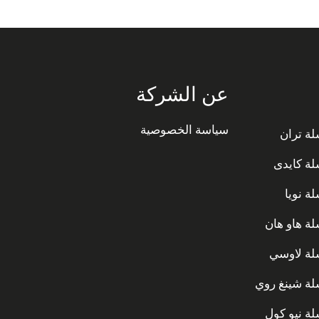
عن الشركة
سياسة الخصوصية
ة تران
ة كايدى
ة نويا
ة هاو هان
ة لاوسي
ة شينغ روي
ة نيو كول