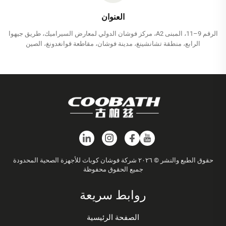
العنوان
الرقم 9–11، المبنى A2، مركز فوشان الدولي لمعارض السيراميك، طريق جيهوا
الرابع، منطقة تشانشينغ، مدينة فوشان، مقاطعة قوانغدونغ، الصين
حقوق الطبع والنشر © ٢٠٢٦ شركة فوشان كوباث للأجهزة الصحية المحدودة
جميع الحقوق محفوظة
روابط سريعة
الصفحة الرئيسية