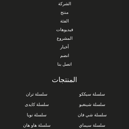
الشركة
منتج
الفئة
فيديوهات
المشروع
أخبار
انضم
اتصل بنا
المنتجات
سلسلة سيككو
سلسلة تران
سلسلة شينغبو
سلسلة كايدى
سلسلة شي فان
سلسلة نويا
سلسلة سيماي
سلسلة هاو هان