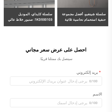
سلسلة شينغبو، أفضل مجموعة
سلسلة كايداي، الموديل
حنفية استحمام نحاسية ثلاثية
1KD500103: صنبور خلاط عالي
الوظائف، الطراز 1XB500602،
الجودة من النحاس لمزج المياه
لماء الاستحمام والمطر والدوش
الباردة والساخنة، مخصّص
المطري، طقم خلط كامل
لحوض الغرفة المزينة (Vanity)
للمشاريع، لون أسود
ذي الثلاثة ثقوب، بلون ذهبي
وردي
احصل على عرض سعر مجاني
سيتصل بك ممثلنا قريبًا.
بريد إلكتروني
0/100
الاسم
0/100