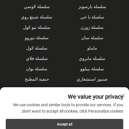
سلسلة بارسونز
سلسلة لاوسي
سلسلة يا جي
سلسلة شينغ روي
سلسلة زورن
سلسلة نيو كول
سلسلة سان
سلسلة دوروو
مايباو
سلسلة كول
سلسلة مايروي
سلسلة فلاي
سلسلة بييلوو
سلسلة يوان
صنبور استشعاري
حنفية المطبخ
مجموعة الدش
مُخفى
We value your privacy
الملحقات
We use cookies and similar tools to provide our services. If you
don't want to accept all cookies, click Personalize cookies.
عن الشركة
Accept all