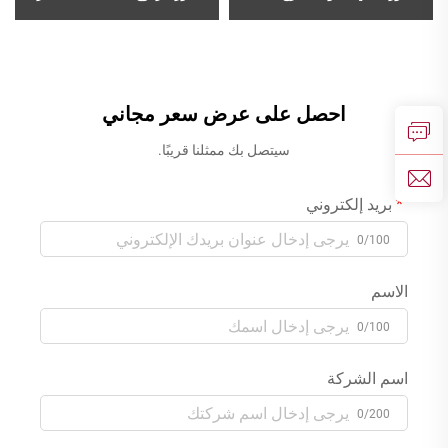
البارد والساخن من النحاس،
والساخن من النحاس لحوض
لمغسلة الحمام بمقبض واحد،
الغسيل، مُثبَّت على الحائط،
بلون الذهب
بثلاث فتحات، للحمام، بلون
الذهب المصقول
احصل على عرض سعر مجاني
سيتصل بك ممثلنا قريبًا.
بريد إلكتروني
0/100
الاسم
0/100
اسم الشركة
0/200