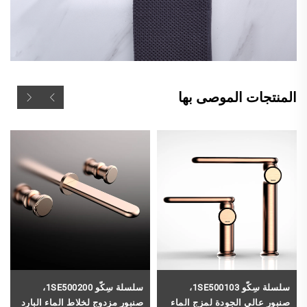
المنتجات الموصى بها
سلسلة سِكّو 1SE500103،
سلسلة سِكّو 1SE500200،
صنبور عالي الجودة لمزج الماء
صنبور مزدوج لخلاط الماء البارد