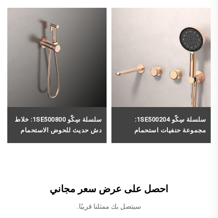
سلسلة سِكّو 1SE500204:
سلسلة سِكّو 1SE500800: خلاط
مجموعة حنفيات استحمام
دش حديث للحوض الاستحمام
نحاسية عالية الجودة ذات
النحاسي مع دش يدوي مُثبت
مقبضين، مُثبتة على الحائط مع
على الحائط بلون ذهبي مُملَّس
خلاط دش يدوي للاستعمال مع
حوض الاستحمام
احصل على عرض سعر مجاني
سيتصل بك ممثلنا قريبًا.