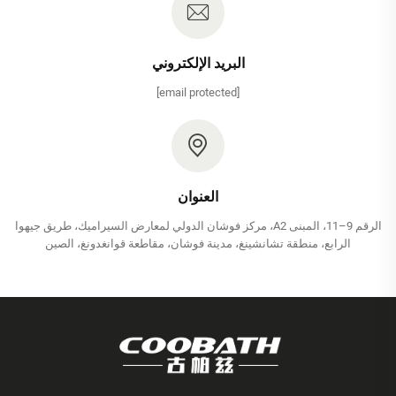
البريد الإلكتروني
[email protected]
العنوان
الرقم 9–11، المبنى A2، مركز فوشان الدولي لمعارض السيراميك، طريق جيهوا
الرابع، منطقة تشانشينغ، مدينة فوشان، مقاطعة قوانغدونغ، الصين