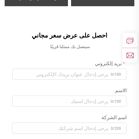
الحائط، بثلاث فتحات لمغسلة
جدارية أنيقة من النحاس عالي
غرفة الاستحمام، خلاط مائي
الجودة لمجالات السبا والحمام،
للسخن والبارد بلون رمادي فاتح
بلون رمادي فضي
احصل على عرض سعر مجاني
سيتصل بك ممثلنا قريبًا.
بريد إلكتروني
0/100
الاسم
0/100
اسم الشركة
0/200