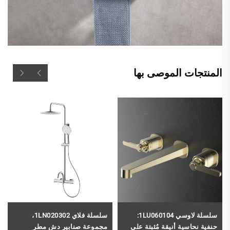
المنتجات الموصى بها
سلسلة لاوسي 1LU060104:
سلسلة فلاي 1LN020302،
حنفية نحاسية أنيقة مُثبتة على
مجموعة صنابير دش مطر