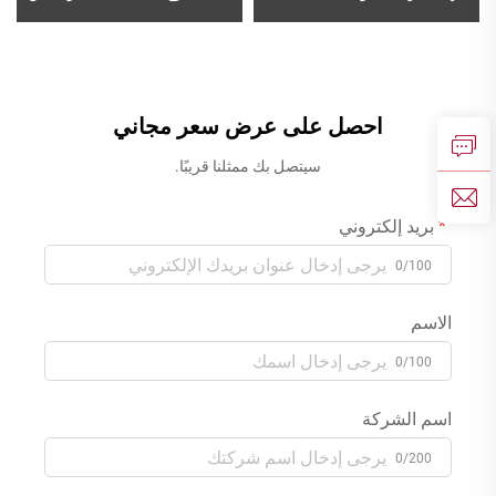
1PS500201، مثبتة على الحائط،
النحاس لماء بارد وساخن لخزانة
لمغسلة الحمام، بثقبين، وخلاط
تجميل الحمام ذات الثلاث
ماء نحاسي باللون الذهبي
فتحات، بلون ذهبي وردي
احصل على عرض سعر مجاني
سيتصل بك ممثلنا قريبًا.
بريد إلكتروني
0/100
الاسم
0/100
اسم الشركة
0/200