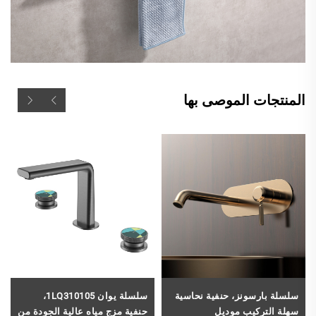
المنتجات الموصى بها
سلسلة بارسونز، حنفية نحاسية
سلسلة يوان 1LQ310105،
سهلة التركيب موديل
حنفية مزج مياه عالية الجودة من