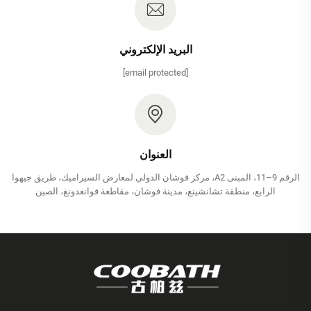
البريد الإلكتروني
[email protected]
العنوان
الرقم 9–11، المبنى A2، مركز فوشان الدولي لمعارض السيراميك، طريق جيهوا
الرابع، منطقة تشانشينغ، مدينة فوشان، مقاطعة قوانغدونغ، الصين