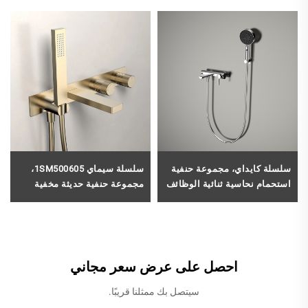
سلسلة كايداي، مجموعة حنفية
سلسلة سيماي 1SM500605،
استحمام نحاسية ثنائية الوظائف
مجموعة حنفية حديثة مخفية
لتوفير المياه، الطراز
للحوض الاستحمام من النحاس،
1KD500400، طقم خلط كامل
ذات يدَيْ تحكم ومثبتة على
للدوش المطري في الحمام،
الحائط، مع خرطوم دش يدوي،
لون كروم فعّال
بلون ذهبي مُملّس
احصل على عرض سعر مجاني
سيتصل بك ممثلنا قريبًا.