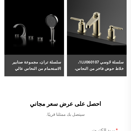
سلسلة لاوسي 1LU060107،
سلسلة تران، مجموعة صنابير
خلاط حوض فاخر من النحاس،
الاستحمام من النحاس عالي
ذو مقبضين، مزود بثلاث فتحات،
الجودة، طراز 1LQ290400، ذات
مثبت على سطح الحوض، صنبور
ثلاثة مقابض، مع خلاط دش
حمام بلون رمادي غامق (لون
للحمام وحوض الاستحمام، بلون
مسدس)
رمادي غامق
احصل على عرض سعر مجاني
سيتصل بك ممثلنا قريبًا.
بريد إلكتروني