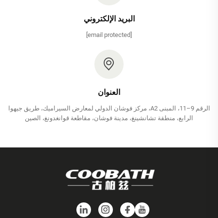
البريد الإلكتروني
[email protected]
العنوان
الرقم 9–11، المبنى A2، مركز فوشان الدولي لمعارض السيراميك، طريق جيهوا
الرابع، منطقة تشانشينغ، مدينة فوشان، مقاطعة قوانغدونغ، الصين