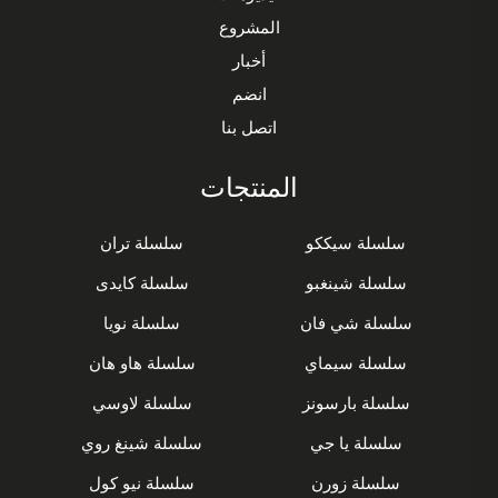
المشروع
أخبار
انضم
اتصل بنا
المنتجات
سلسلة سيككو
سلسلة تران
سلسلة شينغبو
سلسلة كايدى
سلسلة شي فان
سلسلة نويا
سلسلة سيماي
سلسلة هاو هان
سلسلة بارسونز
سلسلة لاوسي
سلسلة يا جي
سلسلة شينغ روي
سلسلة زورن
سلسلة نيو كول