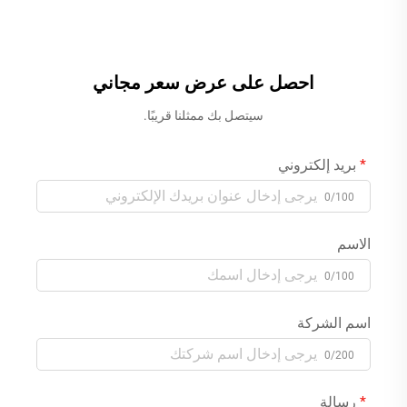
الموديل 1SE500601، مع صنبور
مخفي، ورأس دُش مطري وخلاط
مطرٍ للاستعمال في الحمامات
نافورة مائية
العصرية
احصل على عرض سعر مجاني
سيتصل بك ممثلنا قريبًا.
بريد إلكتروني
0/100
الاسم
0/100
اسم الشركة
0/200
رسالة