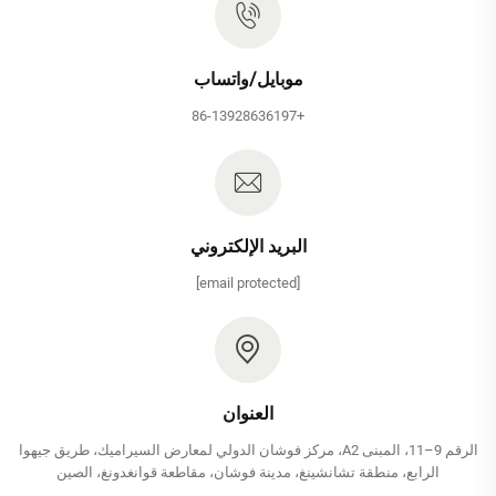
موبايل/واتساب
+86-13928636197
البريد الإلكتروني
[email protected]
العنوان
الرقم 9–11، المبنى A2، مركز فوشان الدولي لمعارض السيراميك، طريق جيهوا
الرابع، منطقة تشانشينغ، مدينة فوشان، مقاطعة قوانغدونغ، الصين