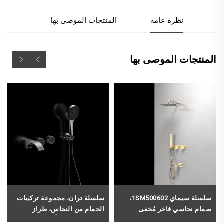
نظرة عامة
المنتجات الموصى بها
المنتجات الموصى بها
سلسلة سيماي 1SM500602،
سلسلة تران، مجموعة تركيبات
صمام نحاسي فاخر مُخفى
الحمام من النحاس، طراز
لأنظمة دش المطر وفوهة
1LQ290401، مُركَّبة على الحائط