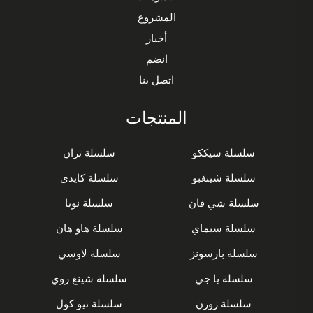
المشروع
أخبار
انضم
اتصل بنا
المنتجات
سلسلة سيككو
سلسلة تران
سلسلة شينغبو
سلسلة كايدى
سلسلة شي فان
سلسلة نويا
سلسلة سيماي
سلسلة هاو هان
سلسلة بارسونز
سلسلة لاوسي
سلسلة يا جي
سلسلة شينغ روي
سلسلة زورن
سلسلة نيو كول