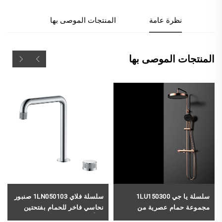
نظرة عامة
المنتجات الموصى بها
المنتجات الموصى بها
سلسلة يا جي 1LU150300
سلسلة فلاي 1LN050103 صنبور
مجموعة حمام عصرية من
نحاسي فاخر للحمام بفتحتين
النحاس، دوش أمطار مُثبت على
مُركَّب على سطح المغسلة مع