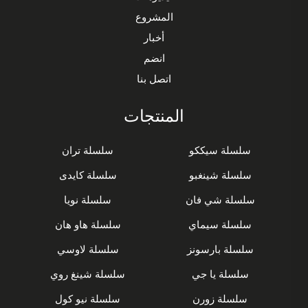
المشروع
أخبار
انضم
اتصل بنا
المنتجات
سلسلة سيككو
سلسلة تران
سلسلة شينغبو
سلسلة كايدى
سلسلة شي فان
سلسلة نويا
سلسلة سيماي
سلسلة هاو هان
سلسلة بارسونز
سلسلة لاوسي
سلسلة يا جي
سلسلة شينغ روي
سلسلة زورن
سلسلة نيو كول