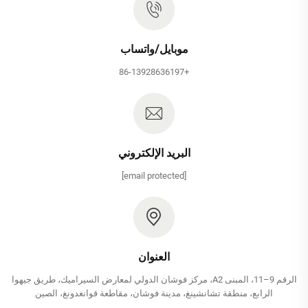
موبايل/واتساب
+86-13928636197
البريد الإلكتروني
[email protected]
العنوان
الرقم 9–11، المبنى A2، مركز فوشان الدولي لمعارض السيراميك، طريق جيهوا
الرابع، منطقة تشانشينغ، مدينة فوشان، مقاطعة قوانغدونغ، الصين