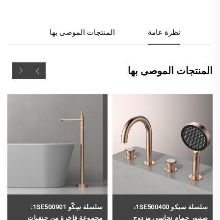
نظرة عامة
المنتجات الموصى بها
المنتجات الموصى بها
سلسلة سيكو 1SE500400،
سلسلة سِكّو 1SE500901:
صنبور حمام نحاسي مزدوج
مجموعة فاخرة من حنفيات