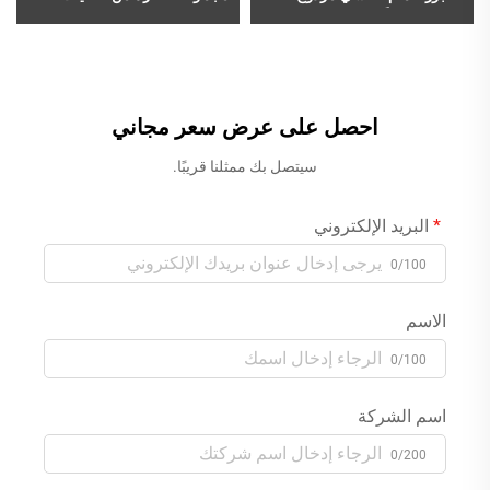
المقبض مُركَّب على الحواف،
حوض الاستحمام النحاسية
للبيع بالجملة، مع مجموعة خلاط
القائمة بذاتها مع خلاط دش
دش يدوي للاستعمال مع أحواض
يدوي للاستعمال مع الحوض
الاستحمام العصرية، كروم
بلون ذهبي وردي
احصل على عرض سعر مجاني
سيتصل بك ممثلنا قريبًا.
البريد الإلكتروني
0/100
الاسم
0/100
اسم الشركة
0/200