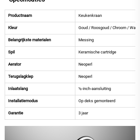
Productnaam
Keukenkraan
Kleur
Goud / Roosgoud / Chroom / Wapen
Belangrijkste materialen
Messing
Spil
Keramische cartridge
Aerator
Neoperl
Terugslagklep
Neoperl
Inlaatslang
½-inch-aansluiting
Installatiemodus
Op deks gemonteerd
Garantie
3 jaar