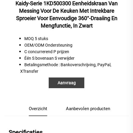
Kaidy-Serie 1KD500300 Eenheidskraan Van
Messing Voor De Keuken Met Intrekbare
Sproeier Voor Eenvoudige 360°-Draaiing En
Mengfunctie, In Zwart
MOQ 5 stuks
OEM/ODM Ondersteuning
C
concurrerend
P
prijzen
Één
S
bovenaan
S
verwijder
Betalingsmethode
: Bankoverschrijving, PayPal,
XTransfer
Aanvraag
Overzicht
Aanbevolen producten
Specificaties