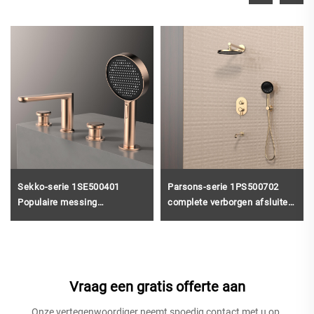
Sekko-serie 1SE500401
Parsons-serie 1PS500702
Populaire messing
complete verborgen afsluiter
badkamerbadkraanset met
van messing voor het creëren
handdouche-mengkraan,
van een regendouche- en
geborsteld goud
waterval-douche-installatie in
de badkamer, zwart
Vraag een gratis offerte aan
Onze vertegenwoordiger neemt spoedig contact met u op.