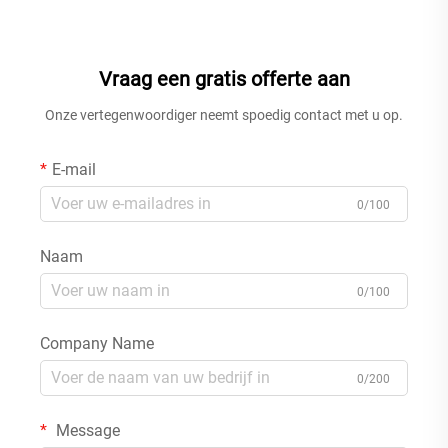
gemonteerd, 2-gat
gaten, wandgemonteerde
badkamermengkraan, chroom
wastafelmengkraan, zwart
Vraag een gratis offerte aan
Onze vertegenwoordiger neemt spoedig contact met u op.
E-mail
0/100
Naam
0/100
Company Name
0/200
Message