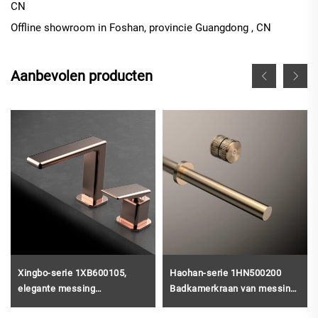
CN
Offline
showroom in
Foshan, provincie Guangdong
, CN
Aanbevolen producten
Xingbo-serie 1XB600105,
Haohan-serie 1HN500200
elegante messing
Badkamerkraan van messing
wastafelkraan, op het blad
met keramische klep, 2