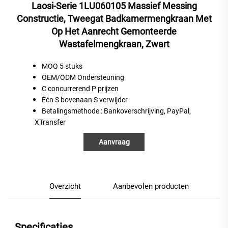
Laosi-Serie 1LU060105 Massief Messing
Constructie, Tweegat Badkamermengkraan Met
Op Het Aanrecht Gemonteerde
Wastafelmengkraan, Zwart
MOQ 5 stuks
OEM/ODM Ondersteuning
C
concurrerend
P
prijzen
Één
S
bovenaan
S
verwijder
Betalingsmethode
: Bankoverschrijving, PayPal,
XTransfer
Aanvraag
Overzicht
Aanbevolen producten
Specificaties