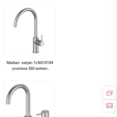
vedensekoittimen
kylpyhuoneen
kylpyhuoneen pesukulman
hanakokoonpano pöydässä
hanakokoonpano
asennettavalla
yksiputkiseen asennukseen,
sekoitinhanalla,
kromattu
asemaharmaa
Maibao -sarjan 1LN610104
joustava 360 asteen
pyörähtämismahdollisuudella
varustettu messinkinen
keittiöhanakokoonpano
suihkuttimella ja
yksikäsitteisellä
säätökahvalla, harmaa