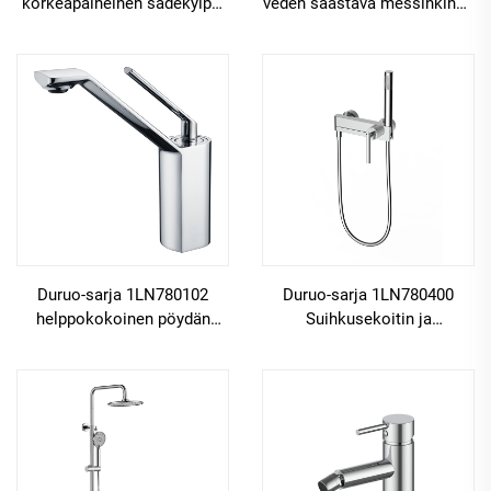
korkeapaineinen sadekylpy-
veden säästävä messinkinen
ja vesiputouskokoonpano
yksireikäinen sekoitinhana
piilotetulla messinkisellä
kylpyhuoneen pesukupiin ja
sekoitusventtiilillä
peilikappaleeseen, asema-
kylpyhuoneeseen,
aseen väri: harmaa
asemapelatti
Duruo-sarja 1LN780102
Duruo-sarja 1LN780400
helppokokoinen pöydän
Suihkusekoitin ja
päälle asennettava
messinkinen
messinkihanahan
kylpyammehanan sarja
yksireikäinen kylpyhuoneen
luksuskylpyammeelle,
pesualtaan veden sekoitin,
asemaharmaa
väri: musta