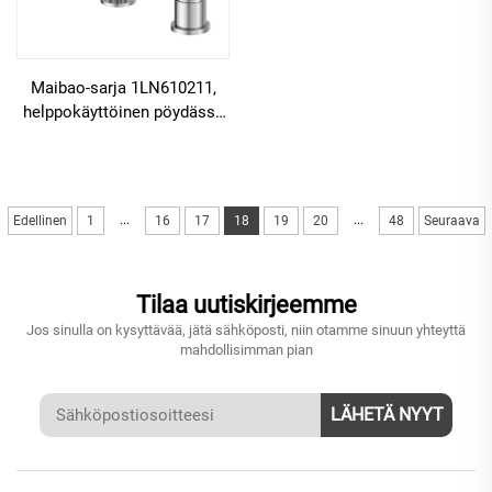
Maibao-sarja 1LN610211,
helppokäyttöinen pöydässä
asennettava messinkinen
hanakokoonpano kahdelle
reiälle, kylpyhuoneen
pesualtaan
...
...
Edellinen
1
16
17
18
19
20
48
Seuraava
vedensekoittimen kromattu
versio
Tilaa uutiskirjeemme
Jos sinulla on kysyttävää, jätä sähköposti, niin otamme sinuun yhteyttä
mahdollisimman pian
LÄHETÄ NYYT