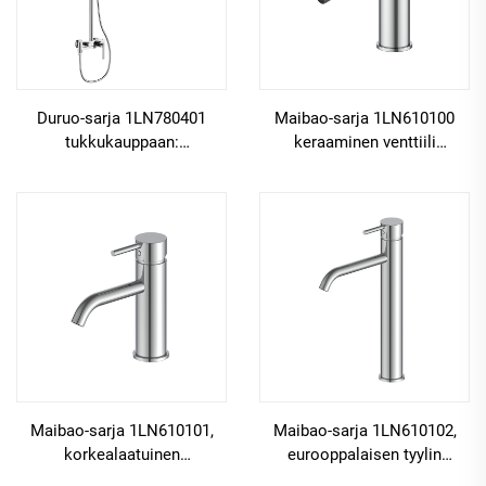
Duruo-sarja 1LN780401
Maibao-sarja 1LN610100
tukkukauppaan:
keraaminen venttiili
korroosionkestävä
messinkinen kylpyhuoneen
messinkinen kylpyhuoneen
hanahan yksireikäinen
sadekylpyhanan
pöydän päälle asennettava
hanakokoonpano,
pesukupin sekoitinhana, väri:
sekoitinkokonaisuus,
kulta
asemapelatti
Maibao-sarja 1LN610101,
Maibao-sarja 1LN610102,
korkealaatuinen
eurooppalaisen tyylin
messinkinen
messinkinen yksiputkinen