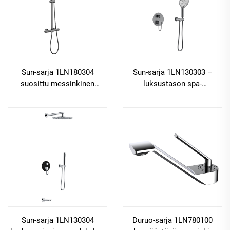
Sun-sarja 1LN180304
Sun-sarja 1LN130303 –
suosittu messinkinen
luksustason spa-
kylpyhuoneen
kokonaisuus, piilotettu
sadekylpyhanan
messinkinen venttiili,
hanakokoonpano,
sadekylpy ja
sekoitinkokonaisuus
vesiputouskäyttö
remonttia varten, musta
kylpyhuoneeseen, harjattu
kulta
Sun-sarja 1LN130304
Duruo-sarja 1LN780100