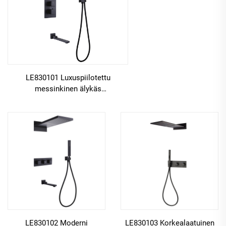
LE830101 Luxuspiilotettu
messinkinen älykäs
termostaattinen venttiili sade- ja
vesiputouskylpyjärjestelmäkimpulla
LE830102 Moderni
LE830103 Korkealaatuinen