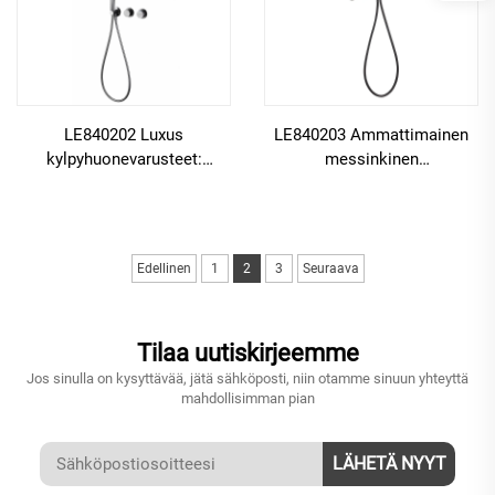
LE840202 Luxus
LE840203 Ammattimainen
kylpyhuonevarusteet:
messinkinen
piilotettu messinkinen
piilokokoonpano sade- ja
sekoitusventtiili sade- ja
vesiputouskylpyjärjestelmän
vesiputouskylpyyn
asentamiseen
Edellinen
1
2
3
Seuraava
Tilaa uutiskirjeemme
Jos sinulla on kysyttävää, jätä sähköposti, niin otamme sinuun yhteyttä
mahdollisimman pian
LÄHETÄ NYYT