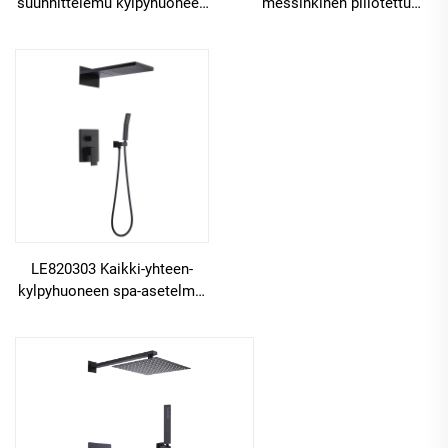
suunnittelemu kylpyhuoneen
messinkinen piilotettu
suihkukokoonpano,
venttiili
piilotettu messinkinen
sadekylpyjärjestelmää ja
sekoitin, sademetsävaikutus
kylpyhuoneen
ja vesiputoushanat, musta
vesiputousputkea varten
LE820303 Kaikki-yhteen-
kylpyhuoneen spa-asetelma,
piilotettu messinkinen
sekoitin, sadekylpy- ja
vesiputouskylpyvarusteet