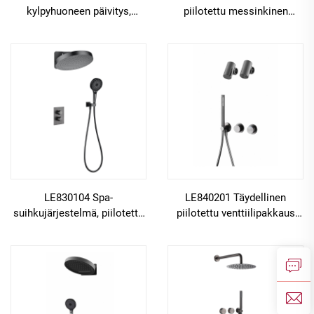
kylpyhuoneen päivitys,
piilotettu messinkinen
piilotettu messinkinen
venttiili sademetsäsuihkua
sekoitinpakkaus sademetsä-
ja vesiputoussuihkua varten,
ja vesiputouspääillä
kylpyhuoneen
sekoitinpakkaus
LE830104 Spa-
LE840201 Täydellinen
suihkujärjestelmä, piilotettu
piilotettu venttiilipakkaus
messinkinen sekoitin,
messingistä kylpyhuoneen
sademetsäsuihkupää ja
sademetsä- ja
vesiputousputki-kokoonpano
vesiputoussuihkun
rakentamiseen