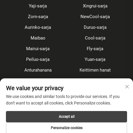
Yaji-sarja
Xingrui-sarja
Zorn-sarja
NewCool-sarja
Aurinko-sarja
Duruo-sarja
Maibao
Cool-sarja
Mairui-sarja
Fly-sarja
Peiluo-sarja
Yuan-sarja
Anturahanana
Keittimen hanat
Duskitukikomponentit
Piilotettu
We value your privacy
Tarvikkeet
We use cookies and similar tools to provide our services. If you
don't want to accept all cookies, click Personalize cookies.
TIETOA YRITYKSESTÄ
Accept all
Tietosuojakäytäntö
Personalize cookies