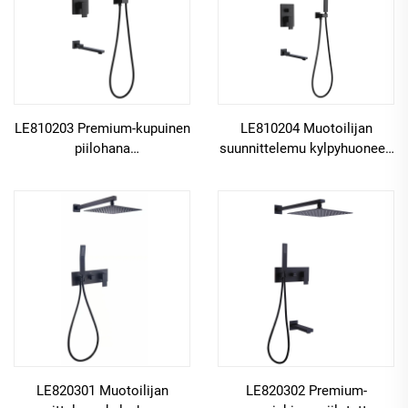
LE810203 Premium-kupuinen
LE810204 Muotoilijan
piilohana
suunnittelemu kylpyhuoneen
sadesuihkujärjestelmää ja
suihkukokoonpano,
vesiputousputkea varten
piilotettu messinkinen
kylpyhuoneen spaan
sekoitin, sademetsävaikutus
ja vesiputoushanat, musta
LE820301 Muotoilijan
LE820302 Premium-