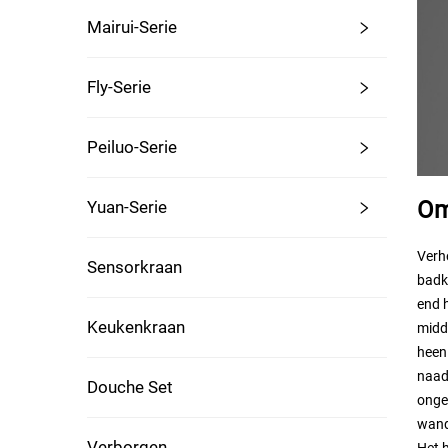
Mairui-Serie
Fly-Serie
Peiluo-Serie
Om
Yuan-Serie
Verh
Sensorkraan
badk
end 
Keukenkraan
midd
heen
naad
Douche Set
onge
wand
Verborgen
Het h