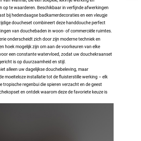
op te waarderen. Beschikbaar in verfijnde afwerkingen
past bij hedendaagse badkamerdecoraties en een vleugje
lzijdige doucheset combineert deze handdouche perfect
ingen van douchebaden in woon- of commerciële ruimtes.
erie onderscheidt zich door zijn moderne techniek en
n hoek mogelijk zijn om aan de voorkeuren van elke
 voor een constante watervloed, zodat uw douchekraanset
gericht is op duurzaamheid en stijl.
t alleen uw dagelijkse douchebeleving, maar
moeiteloze installatie tot de fluisterstille werking – elk
e tropische regenbui die spieren verzacht en de geest
chekopset en ontdek waarom deze de favoriete keuze is