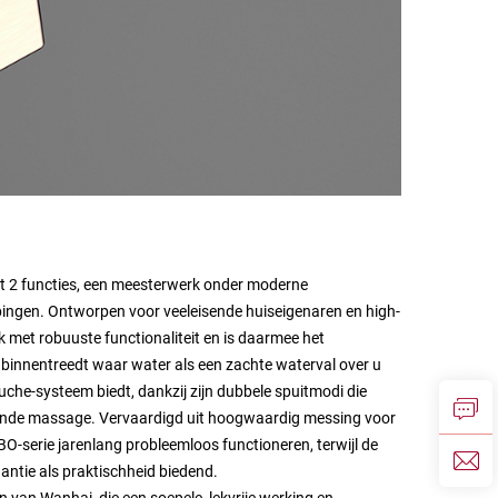
 2 functies, een meesterwerk onder moderne
ngen. Ontworpen voor veeleisende huiseigenaren en high-
 met robuuste functionaliteit en is daarmee het
binnentreedt waar water als een zachte waterval over u
uche-systeem biedt, dankzij zijn dubbele spuitmodi die
nde massage. Vervaardigd uit hoogwaardig messing voor
serie jarenlang probleemloos functioneren, terwijl de
antie als praktischheid biedend.
 van Wanhai, die een soepele, lekvrije werking en