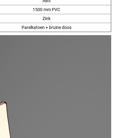
ABS
1500 mm PVC
Zink
Parelkatoen + bruine doos