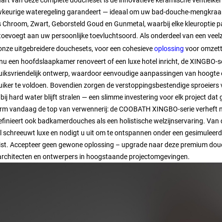
keurige wateregeling garandeert — ideaal om uw bad-douche-mengkraan 
s Chroom, Zwart, Geborsteld Goud en Gunmetal, waarbij elke kleuroptie 
 toevoegt aan uw persoonlijke toevluchtsoord. Als onderdeel van een vee
onze uitgebreidere douchesets, voor een cohesieve
oplossing
voor omzett
 nu een hoofdslaapkamer renoveert of een luxe hotel inricht, de XINGBO-s
uiksvriendelijk ontwerp, waardoor eenvoudige aanpassingen van hoogte e
uiker te voldoen. Bovendien zorgen de verstoppingsbestendige sproeiers
 bij hard water blijft stralen — een slimme investering voor elk project dat 
m vandaag de top van verwennerij: de COOBATH XINGBO-serie verheft nie
finieert ook badkamerdouches als een holistische welzijnservaring. Van de 
il schreeuwt luxe en nodigt u uit om te ontspannen onder een gesimuleerd
rist. Accepteer geen gewone oplossing – upgrade naar deze premium dou
architecten en ontwerpers in hoogstaande projectomgevingen.