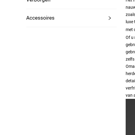
nauw
zoal
Accessoires
luxe
met 
Of u
gebr
gebr
zelfs
Omar
herde
deta
verf
van 