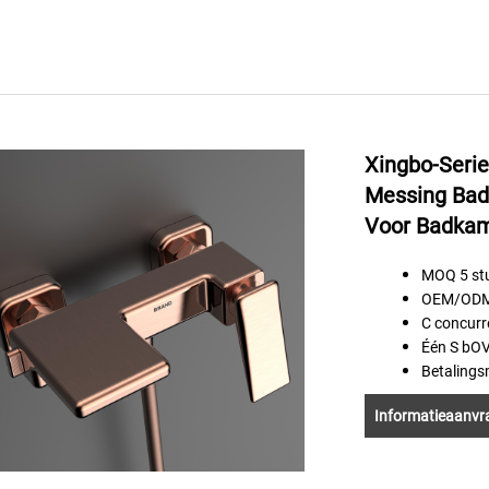
Xingbo-Seri
Messing Ba
Voor Badkam
MOQ 5 st
OEM/ODM 
C
concur
Één
S
bO
Betaling
Informatieaanvr