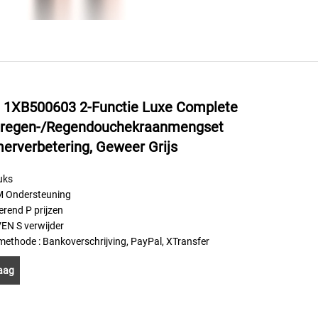
e 1XB500603 2-Functie Luxe Complete
dregen-/regendouchekraanmengset
erverbetering, Geweer Grijs
uks
Ondersteuning
rerend
P
prijzen
VEN
S
verwijder
smethode
: Bankoverschrijving, PayPal, XTransfer
aag