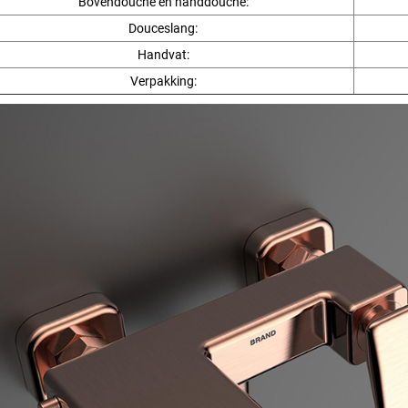
Bovendouche en handdouche:
Douceslang:
Handvat:
Verpakking: