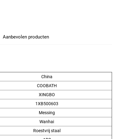
Aanbevolen producten
China
COOBATH
XINGBO
1XB500603
Messing
Wanhai
Roestvrij staal