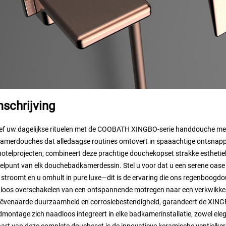
schrijving
ef uw dagelijkse rituelen met de COOBATH XINGBO-serie handdouche met
amerdouches dat alledaagse routines omtovert in spaaachtige ontsnappi
hotelprojecten, combineert deze prachtige douchekopset strakke esthetiek
elpunt van elk douchebadkamerdessin. Stel u voor dat u een serene oase 
 stroomt en u omhult in pure luxe—dit is de ervaring die ons regenboogdo
loos overschakelen van een ontspannende motregen naar een verkwikke
ëvenaarde duurzaamheid en corrosiebestendigheid, garandeert de XINGBO-
montage zich naadloos integreert in elke badkamerinstallatie, zowel eleg
art van deze complete doucheset is de innovatieve keramische ventielkern