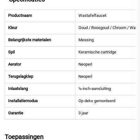
Productnaam
Wastafelfaucet
Kleur
Goud / Roosgoud / Chroom / Wapen
Belangrijkste materialen
Messing
Spil
Keramische cartridge
Aerator
Neoperl
Terugslagklep
Neoperl
Inlaatslang
½-inch-aansluiting
Installatiemodus
Op deks gemonteerd
Garantie
3 jaar
Toepassingen