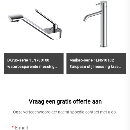
Duruo-serie 1LN780100
Maibao-serie 1LN610102
waterbesparende messing
Europese stijl messing kraan
mengkraan met één gat voor
met enkele opening voor de
wastafel of toiletmeubel in
badkamer, met op het
badkamer, kleur grijs
wastafelblad gemonteerde
mengkraan en handgreep in
grijs
Vraag een gratis offerte aan
Onze vertegenwoordiger neemt spoedig contact met u op.
E-mail