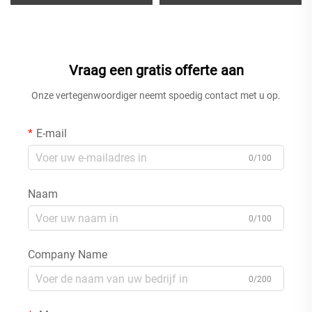
doucheset en
mengkraan met 360°-
badmengkraanset met
draaifunctie en enkelhandig
messing wandgemonteerde
bedieningsmechanisme voor
watervalkraan voor bad, goud
de keukenspoel in zwart
Vraag een gratis offerte aan
Onze vertegenwoordiger neemt spoedig contact met u op.
E-mail
0/100
Naam
0/100
Company Name
0/200