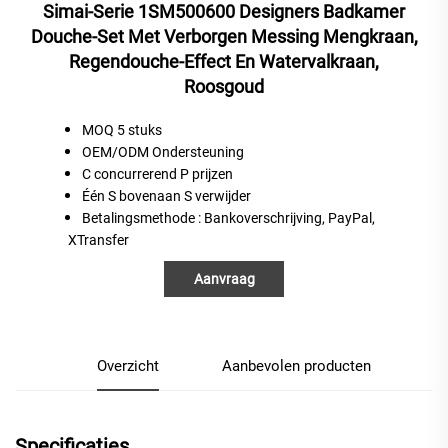
Simai-Serie 1SM500600 Designers Badkamer
Douche-Set Met Verborgen Messing Mengkraan,
Regendouche-Effect En Watervalkraan,
Roosgoud
MOQ 5 stuks
OEM/ODM Ondersteuning
C
concurrerend
P
prijzen
Één
S
bovenaan
S
verwijder
Betalingsmethode
: Bankoverschrijving, PayPal,
XTransfer
Aanvraag
Overzicht
Aanbevolen producten
Specificaties