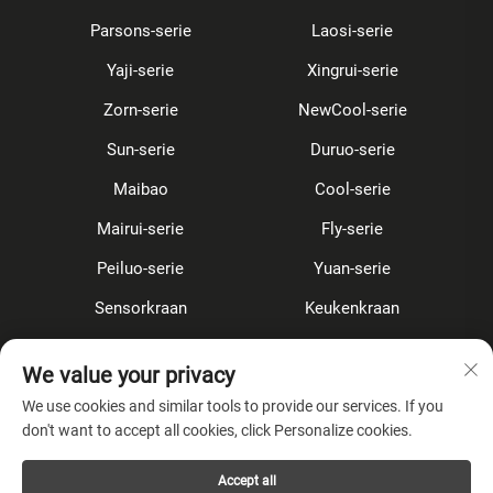
Parsons-serie
Laosi-serie
Yaji-serie
Xingrui-serie
Zorn-serie
NewCool-serie
Sun-serie
Duruo-serie
Maibao
Cool-serie
Mairui-serie
Fly-serie
Peiluo-serie
Yuan-serie
Sensorkraan
Keukenkraan
Douche Set
Verborgen
We value your privacy
Accessoires
We use cookies and similar tools to provide our services. If you
don't want to accept all cookies, click Personalize cookies.
OVER HET BEDRIJF
Accept all