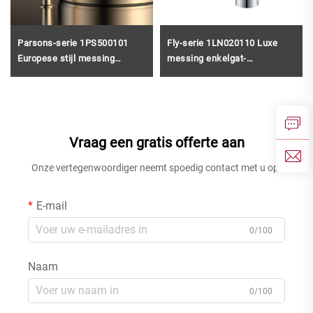
Parsons-serie 1PS500101
Fly-serie 1LN020110 Luxe
Europese stijl messing
messing enkelgat-
enkelgatkraan voor de
mengkraan, op het aanrecht
badkamer met op het
gemonteerd, voor wastafel in
wastafelblad gemonteerde
badkamer, goud
mengkraan, goud
Vraag een gratis offerte aan
Onze vertegenwoordiger neemt spoedig contact met u op.
E-mail
0/100
Naam
0/100