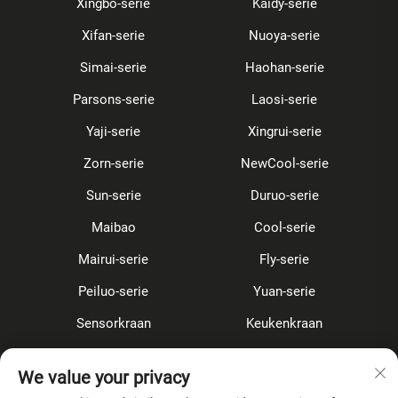
Xingbo-serie
Kaidy-serie
Xifan-serie
Nuoya-serie
Simai-serie
Haohan-serie
Parsons-serie
Laosi-serie
Yaji-serie
Xingrui-serie
Zorn-serie
NewCool-serie
Sun-serie
Duruo-serie
Maibao
Cool-serie
Mairui-serie
Fly-serie
Peiluo-serie
Yuan-serie
Sensorkraan
Keukenkraan
Douche Set
Verborgen
We value your privacy
Accessoires