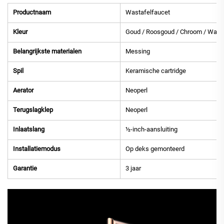
Productnaam
Wastafelfaucet
Kleur
Goud / Roosgoud / Chroom / Wapen
Belangrijkste materialen
Messing
Spil
Keramische cartridge
Aerator
Neoperl
Terugslagklep
Neoperl
Inlaatslang
½-inch-aansluiting
Installatiemodus
Op deks gemonteerd
Garantie
3 jaar