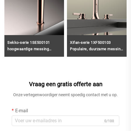
Sekko-serie 1SE500101
Xifan-serie 1XF500103
hoogwaardige messing
Populaire, duurzame messing
enkelgat kraan voor
2-handgrepen wastafelkraan
badkamer, op het aanrecht
voor de badkamer, 3 gaten op
gemonteerd, met koud-warm
het aanrecht gemonteerd,
watermengpistool, grijs
watermengkraan, goud
Vraag een gratis offerte aan
Onze vertegenwoordiger neemt spoedig contact met u op.
E-mail
0/100