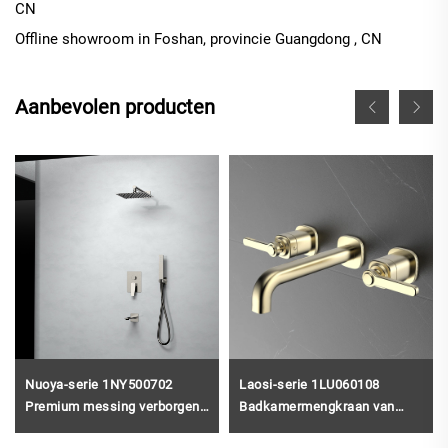
CN
Offline
showroom in
Foshan, provincie Guangdong
, CN
Aanbevolen producten
Nuoya-serie 1NY500702
Laosi-serie 1LU060108
Premium messing verborgen
Badkamermengkraan van
afsluiter voor regendouche
messing met keramische