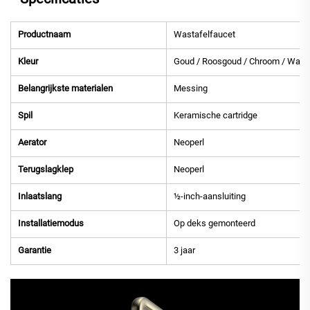
Productnaam
Wastafelfaucet
Kleur
Goud / Roosgoud / Chroom / Wapen
Belangrijkste materialen
Messing
Spil
Keramische cartridge
Aerator
Neoperl
Terugslagklep
Neoperl
Inlaatslang
½-inch-aansluiting
Installatiemodus
Op deks gemonteerd
Garantie
3 jaar