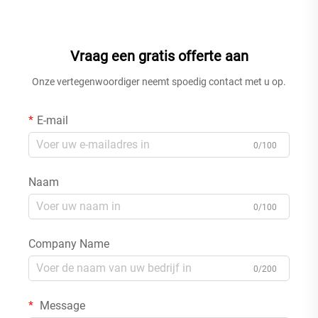
systeem en watervalbadkraan
klep en 2 handgrepen, 3
in badkamer spa, pistachio
gaten, muurbevestigd,
grijs
roosgoud
Vraag een gratis offerte aan
Onze vertegenwoordiger neemt spoedig contact met u op.
E-mail
0/100
Naam
0/100
Company Name
0/200
Message