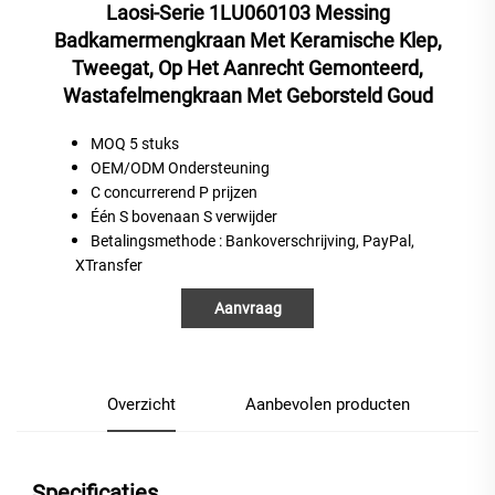
Laosi-Serie 1LU060103 Messing
Badkamermengkraan Met Keramische Klep,
Tweegat, Op Het Aanrecht Gemonteerd,
Wastafelmengkraan Met Geborsteld Goud
MOQ 5 stuks
OEM/ODM Ondersteuning
C
concurrerend
P
prijzen
Één
S
bovenaan
S
verwijder
Betalingsmethode
: Bankoverschrijving, PayPal,
XTransfer
Aanvraag
Overzicht
Aanbevolen producten
Specificaties