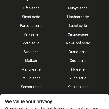
Xifan-serie
Nuoya-serie
Simai-serie
Haohan-serie
Parsons-serie
Laosi-serie
Yaji-serie
Xingrui-serie
Zorn-serie
NewCool-serie
Sun-serie
Duruo-serie
Maibao
Cool-serie
Mairui-serie
Fly-serie
Peiluo-serie
Yuan-serie
Sensorkraan
Keukenkraan
Douche Set
Verborgen
We value your privacy
Accessoires
We use cookies and similar tools to provide our services. If you