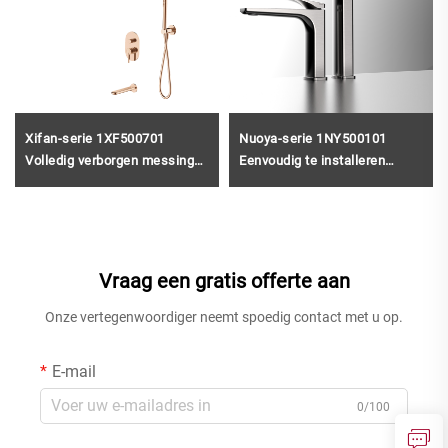
Xifan-serie 1XF500701
Nuoya-serie 1NY500101
Volledig verborgen messing
Eenvoudig te installeren
systeem voor regen douche
deckgemonteerde messing
en waterval badkamer spa-
kraan met één gat voor
set, roosgoud
badkamersink,
watermengkraan,
geweerachtig ontwerp, grijs
Vraag een gratis offerte aan
Onze vertegenwoordiger neemt spoedig contact met u op.
E-mail
0/100